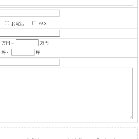
il
お電話
FAX
万円～
万円
坪～
坪