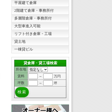
平屋建て倉庫
2階建て倉庫・事務所付
多層階倉庫・事務所付
大型車進入可能
リフト付き倉庫・工場
貸土地
一棟貸ビル
貸倉庫・貸工場検索
所在地
賃料
～
万円
坪数
～
坪