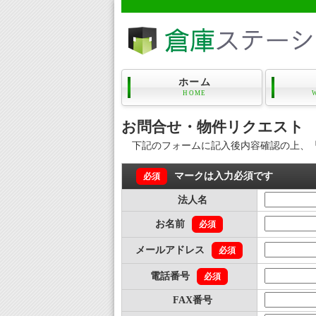
ホーム
HOME
お問合せ・物件リクエスト
下記のフォームに記入後内容確認の上、
マークは入力必須です
必須
法人名
お名前
必須
メールアドレス
必須
電話番号
必須
FAX番号