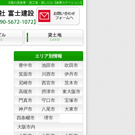
大阪の貸倉庫・貸工場・貸しビル【倉庫ステーション】
ビル
貸土地
NG
LAND
エリア別情報
豊中市
池田市
吹田市
箕面市
川西市
伊丹市
尼崎市
西宮市
茨木市
高槻市
摂津市
東大阪市
門真市
守口市
宝塚市
神戸市
八尾市
大東市
四条畷市
堺市
大阪市内