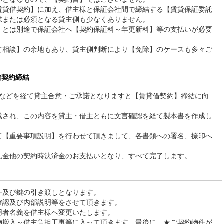
賃貸借契約】に加え、借主様と保証会社間で締結する【賃貸保証委託
求または必須となる貸主側も少なくありません。
】とは別途で保証会社へ【契約保証料～年更新料】等の支払いが必要
て相談】の余地もあり、貸主側判断により【免除】のケースも多々ご
借契約締結
査などを経て貸主合意・ご承諾となりますと【賃貸借契約】締結に向
成され、この内容を貸主・借主ともに文言確認を経て製本書を作成し
て【重要事項説明】を行わせて頂きまして、各書類への署名、捺印へ
礼金他の契約時決済金のお支払いとなり、すべて完了します。
件及び鍵の引き渡しとなります。
確認及び内部説明等をさせて頂きます。
用者名義を借主様へ変更いたします。
物搬入～借主負担工事等に入って頂きます。最後に、★ご契約物件が