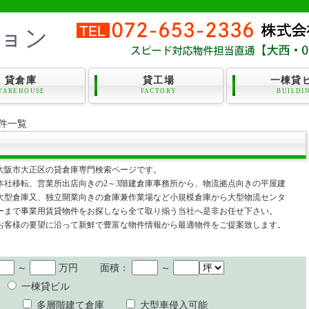
貸倉庫
貸工場
一棟貸
WAREHOUSE
FACTORY
BUILDI
件一覧
大阪市大正区の貸倉庫専門検索ページです。
本社移転、営業所出店向きの2～3階建倉庫事務所から、物流拠点向きの平屋建
大型倉庫又、独立開業向きの倉庫兼作業場など小規模倉庫から大型物流センタ
ーまで事業用賃貸物件をお探しなら全て取り揃う当社へ是非お任せ下さい。
お客様の要望に沿って新鮮で豊富な物件情報から最適物件をご提案致します。
～
万円
面積：
～
一棟貸ビル
多層階建て倉庫
大型車侵入可能