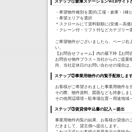
ステップ①倉庫ステーションWEBサイト
・希望物件種別を選択(工場・倉庫・1棟ビ
・希望エリアを選択
＊スクロールにて賃料額順に(安価～高価
・クレーン付・リフト付などカテゴリー
ご希望物件がございましたら、ページ右
い。
【お問合せフォーム】内の最下枠【お問
お問合せ物件プラス～当社からのご提案
尚、当社定休日のお問い合わせの場合は
ステップ②事業用物件の内覧手配致しま
お客様がご希望されました事業用物件を
その際、物件資料、図面なども持参しま
その他周辺環境～駐車場位置～用途地域
ステップ③賃貸借申込書の記入～提出
事業用物件内覧の結果、お客様が貸借の
だきまして、貸主側へ提出します。
これは正式なお客様の意思表示の意味合