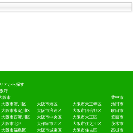
リアから探す
阪府
大阪市
豊中市
大阪市淀川区
大阪市港区
大阪市天王寺区
池田市
大阪市東淀川区
大阪市浪速区
大阪市阿倍野区
吹田市
大阪市西淀川区
大阪市中央区
大阪市大正区
箕面市
大阪市北区
大作家市西区
大阪市住之江区
茨木市
大阪市福島区
大阪市城東区
大阪市住吉区
高槻市