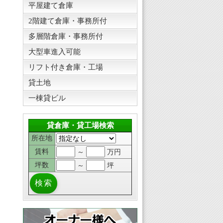
平屋建て倉庫
2階建て倉庫・事務所付
多層階倉庫・事務所付
大型車進入可能
リフト付き倉庫・工場
貸土地
一棟貸ビル
貸倉庫・貸工場検索
所在地
賃料
～
万円
坪数
～
坪