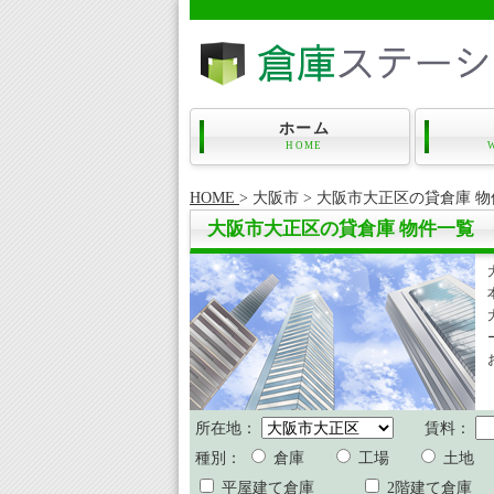
ホーム
HOME
HOME
>
大阪市 >
大阪市大正区の貸倉庫 物
大阪市大正区の貸倉庫 物件一覧
所在地：
賃料：
種別：
倉庫
工場
土地
平屋建て倉庫
2階建て倉庫