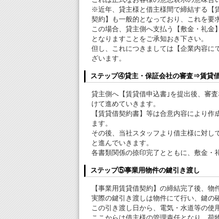
※近年、貸主様と借主様間で締結する【
契約】も一般的となっており、これを要
この場合、貸主側へ支払う【敷金・礼金
となりますことをご承知おき下さい。
但し、これにつきましては【企業内容に
ざいます。
ステップ④貸主・保証会社の審査⇒賃貸
貸主側へ【賃貸借申込書｣を提出後、審
けて進めていきます。
【賃貸借契約書】等は合意内容により作
ます。
その後、当社スタッフより借主様に対し
と進んでいきます。
各書類関係の捺印完了とともに、敷金・
ステップ⑤事業用物件の鍵引き渡し
【事業用賃貸借契約】の締結完了後、物
実際の鍵引き渡しは物件にて行い、鍵の
この引き渡し日から、電気・水道等の使
ここからは借主様の管理責任となり、荷