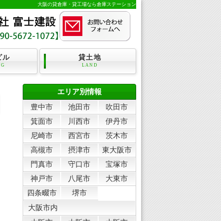
大阪の貸倉庫・貸工場なら倉庫ステーション
ビル
貸土地
NG
LAND
エリア別情報
豊中市
池田市
吹田市
箕面市
川西市
伊丹市
尼崎市
西宮市
茨木市
高槻市
摂津市
東大阪市
門真市
守口市
宝塚市
神戸市
八尾市
大東市
四条畷市
堺市
大阪市内